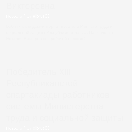
Викторовна
Новости
/ От
elbrus03
Бабиничский дом-интернат посетила Министр труда и
социальной защиты Республики Беларусь Павлюченко
Наталия Викторовна с рабочей поездкой.
Победитель XIII
Республиканской
спартакиады работников
системы Министерства
труда и социальной защиты
Новости
/ От
elbrus03