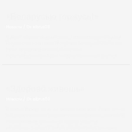
«Беларусью горжусь!»
Новости
/ От
elbrus03
В День Государственного флага, Государственного герба и
Государственного гимна Республики Беларусь РОО «Белая
Русь» запустили флешмоб «Беларусью
горжусь!»Бабиничский дом-интернат принимает участие.
«Здорово живешь»
Новости
/ От
elbrus03
В рамках Международного форума здорового образа жизни
и XI Республиканской выставки-ярмарки«Здорово живешь» в
спорткомплексе «Олимпиец» прошло открытое
межрегиональное спортивное мероприятие «Оршанские