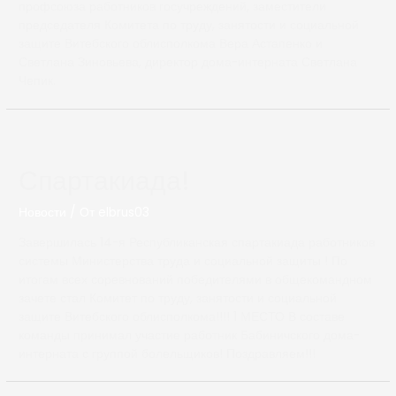
профсоюза работников госучреждений, заместители
председателя Комитета по труду, занятости и социальной
защите Витебского облисполкома Вера Астапенко и
Светлана Зиновьева, директор дома-интерната Светлана
Чепик.
Спартакиада!
Новости
/ От
elbrus03
Завершилась 14-я Республиканская спартакиада работников
системы Министерства труда и социальной защиты ! По
итогам всех соревнований победителями в общекомандном
зачете стал Комитет по труду, занятости и социальной
защите Витебского облисполкома!!!! 1 МЕСТО В составе
команды принимал участие работник Бабиничского дома-
интерната с группой болельщиков! Поздравляем!!!