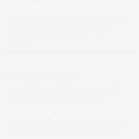
Новости
/ От
elbrus03
В рамках молодежного форума, делегация Смоленской
области посетила Бабиничский дом-интернат. Визит прошёл
насыщенно и продуктивно. Руководитель российской
делегации отметил красоту, чистоту и уют нашего
учреждения.
Международный
молодежный форум идей
для развития отрасли
Новости
/ От
elbrus03
Введите текст заголовка Бабиничский дом-интернат принял
участие во втором международном молодежном форуме
идей для развития отрасли! Более 100 человек форум