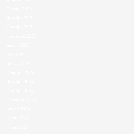
Январь 2026
Декабрь 2025
Октябрь 2025
Сентябрь 2025
Август 2025
Май 2025
Апрель 2025
Февраль 2025
Декабрь 2024
Октябрь 2024
Сентябрь 2024
Август 2024
Июль 2024
Июнь 2024