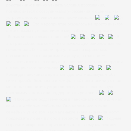
родственников лично увидеть условия проживания,
познакомиться с сотрудниками учреждения и оценить, как
устроена повседневная жизнь проживающих.
Это мероприятие оказалось не просто визитом,
а маленьким путешествием в мир заботы, поддержки и
тёплых человеческих отношений.
В
этот раз собрались семьи из близлежащих районов, дав им
возможность без спешки прогуляться по коридорам,
познакомиться с программами досуга, а главное —
услышать ответы на волнующие вопросы от администрации
и медицинского персонала.
Команда пансионата при этом сделала максимум, чтобы
визит прошёл безопасно и комфортно: подготовили уютное
место для чаепития, устроили легкую развлекательную
программу и помогали поддерживать разговор.
Посещение родственников в пансионате стало для нас
важным и тёплым событием. Оно напомнило о силе
семейных уз и о том, как маленькие знаки внимания могут
поддержать людей в любом возрасте.
Родные
выразили искреннюю признательность всему коллективу
пансионата за высокий уровень профессионализма и