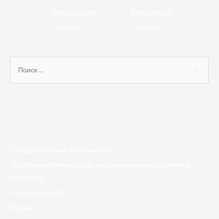
←
Предыдущая
Следующая
Запись
Запись
→
Свежие новости
Государственный знак качества
Подготовка абитуриентов, заинтересованных в целевой
подготовке
Подготовка к ОЗП
Митинг