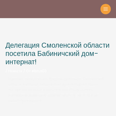
Делегация Смоленской области
посетила Бабиничский дом-
интернат!
/
Новости
/ От
elbrus03
В рамках молодежного форума, делегация Смоленской
области посетила Бабиничский дом-интернат. Визит
прошёл насыщенно и продуктивно. Руководитель
российской делегации отметил красоту, чистоту и уют
нашего учреждения.