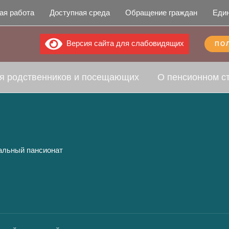
ая работа
Доступная среда
Обращение граждан
Еди
Версия сайта для слабовидящих
ПО
я родственников и посещающих
О пенсионном с
альный пансионат