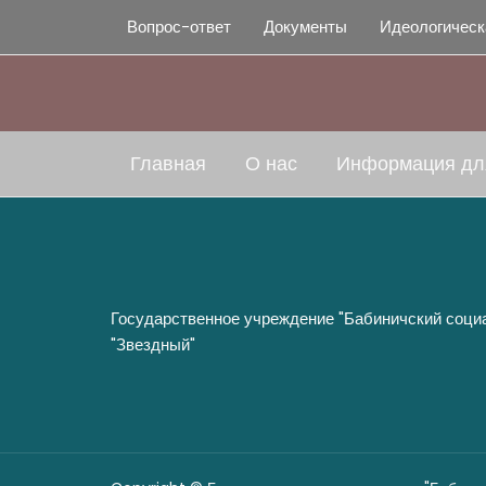
Перейти
Вопрос-ответ
Документы
Идеологическ
к
содержимому
Главная
О нас
Информация дл
Государственное учреждение "Бабиничский соци
"Звездный"