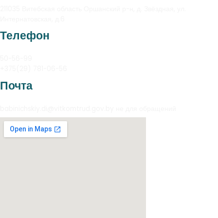
211035 Витебская область Оршанский р-н, д. Звёздная, ул.
Интернатовская, д.6
Телефон
50-56-99
+375(29) 781-06-56
Почта
babinichskiy.di@vitkomtrud.gov.by не для обращений