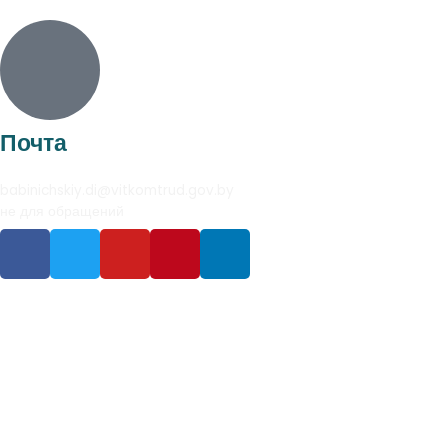
Почта
babinichskiy.di@vitkomtrud.gov.by
не для обращений