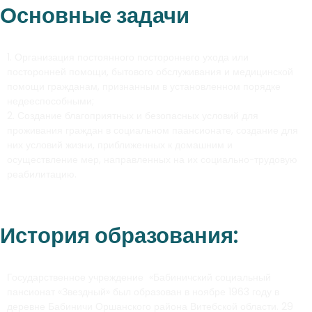
Основные задачи
1. Организация постоянного постороннего ухода или
посторонней помощи, бытового обслуживания и медицинской
помощи гражданам, признанным в установленном порядке
недееспособными;
2. Создание благоприятных и безопасных условий для
проживания граждан в социальном паансионате, создание для
них условий жизни, приближенных к домашним и
осуществление мер, направленных на их социально-трудовую
реабилитацию.
История образования:
Государственное учреждение «Бабиничский социальный
пансионат «Звездный» был образован в ноябре 1963 году в
деревне Бабиничи Оршанского района Витебской области. 29