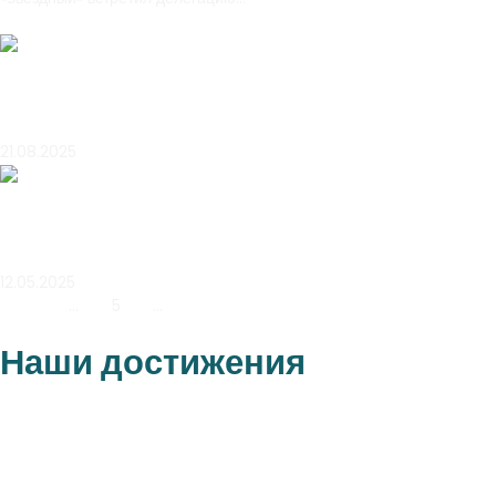
Читать далее
Без рубрики
Турслет
21.08.2025
Новости
День государственных символов
12.05.2025
« Назад
1
…
3
4
5
6
7
…
21
Далее »
Наши достижения