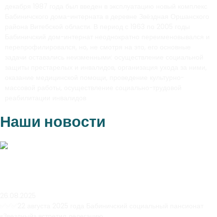
декабря 1987 года был введен в эксплуатацию новый комплекс
Бабиничского дома-интерната в деревне Звёздная Оршанского
района Витебской области. В период с 1963 по 2005 годы
Бабиничский дом-интернат неоднократно переименовывался и
перепрофилировался, но, не смотря на это, его основные
задачи оставались неизменными: осуществление социальной
защиты престарелых и инвалидов, организация ухода за ними,
оказание медицинской помощи, проведение культурно-
массовой работы, осуществление социально-трудовой
реабилитации инвалидов
Наши новости
Новости
Международная встреча
26.08.2025
✅✅✅22 августа 2025 года Бабиничский социальный пансионат
«Звездный» встретил делегацию…