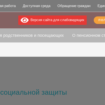
ая работа
Доступная среда
Обращение граждан
Еди
Версия сайта для слабовидящих
ПО
я родственников и посещающих
О пенсионном с
 социальной защиты