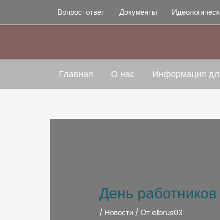
Вопрос-ответ
Документы
Идеологическ
Главная
О нас
Информация дл
День работников
/
Новости
/ От
elbrus03