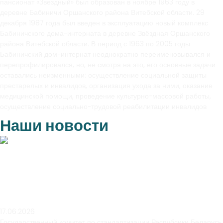
пансионат «Звездный» был образован в ноябре 1963 году в
деревне Бабиничи Оршанского района Витебской области. 29
декабря 1987 года был введен в эксплуатацию новый комплекс
Бабиничского дома-интерната в деревне Звёздная Оршанского
района Витебской области. В период с 1963 по 2005 годы
Бабиничский дом-интернат неоднократно переименовывался и
перепрофилировался, но, не смотря на это, его основные задачи
оставались неизменными: осуществление социальной защиты
престарелых и инвалидов, организация ухода за ними, оказание
медицинской помощи, проведение культурно-массовой работы,
осуществление социально-трудовой реабилитации инвалидов
Наши новости
Новости
Государственный знак
качества
17.06.2026
Государственный комитет по стандартизации Республики Беларусь