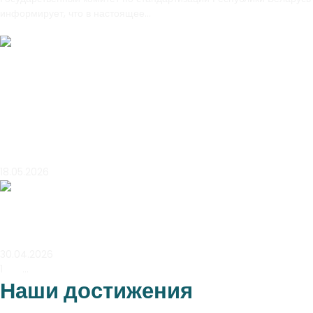
информирует, что в настоящее…
Читать далее
Новости
Подготовка абитуриентов,
заинтересованных в целевой
подготовке
18.05.2026
Новости
Подготовка к ОЗП
30.04.2026
1
2
3
…
21
Далее »
Наши достижения