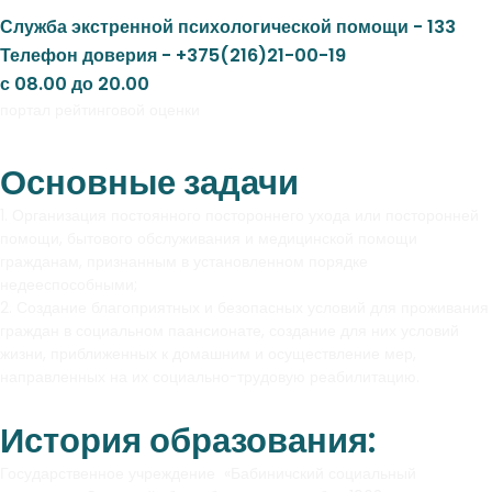
Служба экстренной психологической помощи - 133
Телефон доверия - +375(216)21-00-19
с 08.00 до 20.00
портал рейтинговой оценки
Основные задачи
1. Организация постоянного постороннего ухода или посторонней
помощи, бытового обслуживания и медицинской помощи
гражданам, признанным в установленном порядке
недееспособными;
2. Создание благоприятных и безопасных условий для проживания
граждан в социальном паансионате, создание для них условий
жизни, приближенных к домашним и осуществление мер,
направленных на их социально-трудовую реабилитацию.
История образования:
Государственное учреждение «Бабиничский социальный