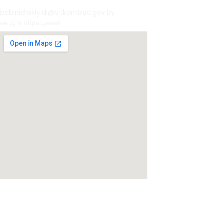
babinichskiy.di@vitkomtrud.gov.by
не для обращений